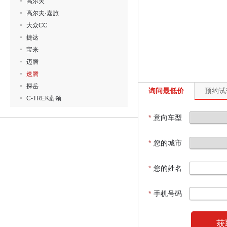
高尔夫
高尔夫·嘉旅
大众CC
捷达
宝来
迈腾
速腾
探岳
询问最低价
预约试
C-TREK蔚领
*
意向车型
*
您的城市
*
您的姓名
*
手机号码
获