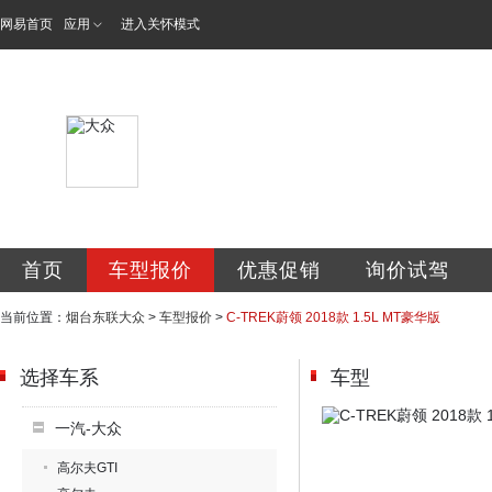
网易首页
应用
进入关怀模式
烟台东联汽车销售
首页
车型报价
优惠促销
询价试驾
当前位置：
烟台东联大众
>
车型报价
>
C-TREK蔚领 2018款 1.5L MT豪华版
选择车系
车型
一汽-大众
高尔夫GTI