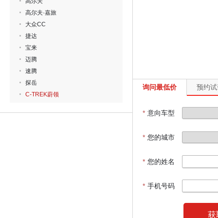
高尔夫
高尔夫·嘉旅
大众CC
捷达
宝来
迈腾
速腾
探岳
询问最低价
预约试
C-TREK蔚领
*
意向车型
*
您的城市
*
您的姓名
*
手机号码
获