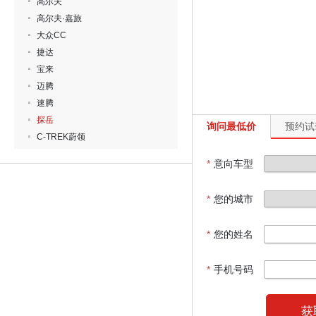
高尔夫
高尔夫·嘉旅
大众CC
捷达
宝来
迈腾
速腾
探岳
询问最低价
预约试
C-TREK蔚领
*
意向车型
*
您的城市
*
您的姓名
*
手机号码
获