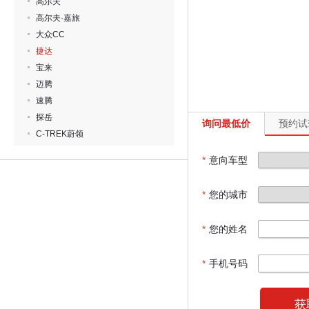
高尔夫
高尔夫·嘉旅
大众CC
捷达
宝来
迈腾
速腾
探岳
询问最低价
预约试
C-TREK蔚领
*
意向车型
*
您的城市
*
您的姓名
*
手机号码
获