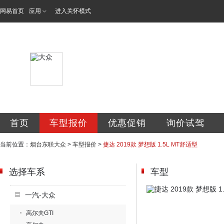
网易首页
应用
进入关怀模式
烟台东联汽车销售
首页
车型报价
优惠促销
询价试驾
当前位置：
烟台东联大众
>
车型报价
>
捷达 2019款 梦想版 1.5L MT舒适型
选择车系
车型
一汽-大众
高尔夫GTI