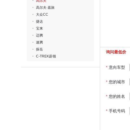
高尔夫
高尔夫·嘉旅
大众CC
捷达
宝来
迈腾
速腾
探岳
询问最低价
C-TREK蔚领
*
意向车型
*
您的城市
*
您的姓名
*
手机号码