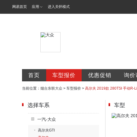
网易首页
应用
进入关怀模式
烟台东联汽车
首页
车型报价
优惠促销
询价
当前位置：
烟台东联大众
>
车型报价
>
高尔夫 2019款 280TSI 手动R-L
选择车系
车型
一汽-大众
高尔夫GTI