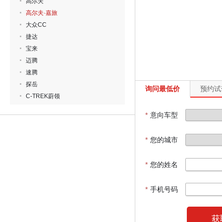
高尔夫
高尔夫·嘉旅
大众CC
捷达
宝来
迈腾
速腾
探岳
询问最低价
预约试
C-TREK蔚领
*
意向车型
*
您的城市
*
您的姓名
*
手机号码
获