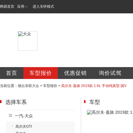
网易首页
应用
进入关怀模式
烟台东联汽车销售
首页
车型报价
优惠促销
询价试驾
当前位置：
烟台东联大众
>
车型报价
>
高尔夫·嘉旅 2019款 1.6L 手动纯真型 国V
选择车系
车型
一汽-大众
高尔夫GTI